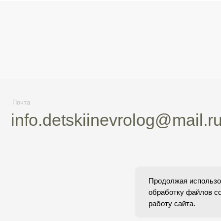
а
Тел
fo.detskiinevrolog@mail.ru
+
Продолжая использов
обработку файлов co
работу сайта.