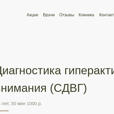
08:00
08:00
Акции
Акции
Врачи
Врачи
Отзывы
Отзывы
Клиника
Клиника
Контакты
Контакты
Ул.К
Ул.К
гностика гиперактивно
мания (СДВГ)
30 мин 1000 р.