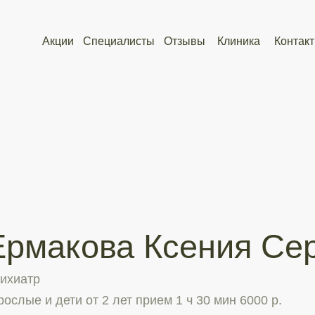
08:00
08:00
Акции
Акции
Специалисты
Специалисты
Отзывы
Отзывы
Клиника
Клиника
Контакты
Контакты
Ул.К
Ул.К
Б-р 
Б-р 
акова Ксения Сергеев
р
 и дети от 2 лет прием 1 ч 30 мин 6000 р.