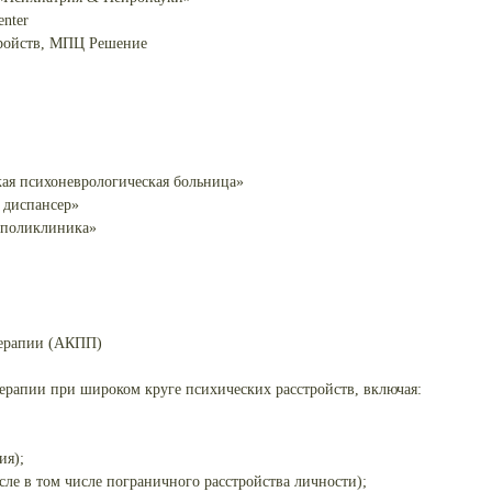
enter
тройств, МПЦ Решение
кая психоневрологическая больница»
 диспансер»
 поликлиника»
терапии (АКПП)
ерапии при широком круге психических расстройств, включая:
ия);
сле в том числе пограничного расстройства личности);