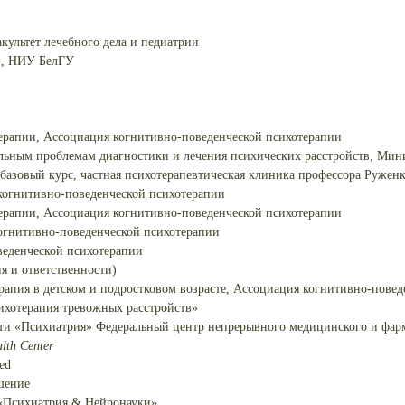
культет лечебного дела и педиатрии
я», НИУ БелГУ
ерапии, Ассоциация когнитивно-поведенческой психотерапии
альным проблемам диагностики и лечения психических расстройств, Мин
базовый курс, частная психотерапевтическая клиника профессора Руженк
когнитивно-поведенческой психотерапии
ерапии, Ассоциация когнитивно-поведенческой психотерапии
огнитивно-поведенческой психотерапии
веденческой психотерапии
я и ответственности)
ерапия в детском и подростковом возрасте, Ассоциация когнитивно-пове
ихотерапия тревожных расстройств»
ти «Психиатрия» Федеральный центр непрерывного медицинского и фарм
lth Center
ed
шение
 «Психиатрия & Нейронауки»