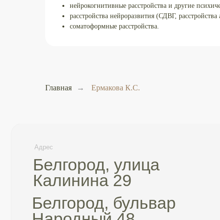
нейрокогнитивные расстройства и другие психичес
Адрес
Почт
расстройства нейроразвития (СДВГ, расстройства 
Белгород, улица
in
соматоформные расстройства.
Калинина 29
Белгород, бульвар
Народный 48
Главная
→
Ермакова К.С.