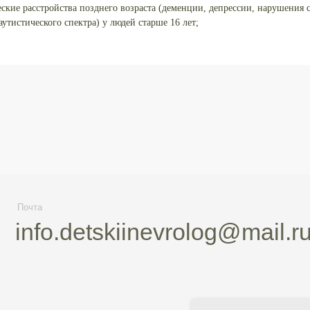
кие расстройства позднего возраста (деменции, депрессии, нарушения сн
а
Тел
аутистического спектра) у людей старше 16 лет;
fo.detskiinevrolog@mail.ru
+
+
+