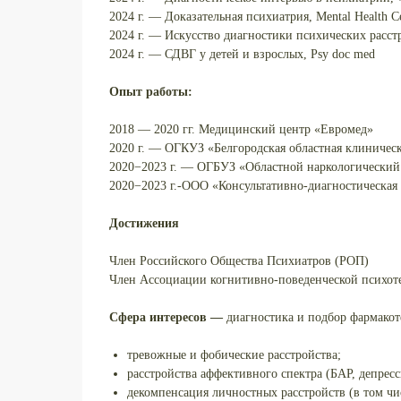
2024 г. — Доказательная психиатрия, Mental Health C
2024 г. — Искусство диагностики психических расс
2024 г. — СДВГ у детей и взрослых, Psy doc med
Опыт работы:
2018 — 2020 гг. Медицинский центр «Евромед»
2020 г. — ОГКУЗ «Белгородская областная клиничес
2020−2023 г. — ОГБУЗ «Областной наркологический
2020−2023 г.-ООО «Консультативно-диагностическая
Достижения
Член Российского Общества Психиатров (РОП)
Член Ассоциации когнитивно-поведенческой психо
Сфера интересов —
диагностика и подбор фармакот
тревожные и фобические расстройства;
расстройства аффективного спектра (БАР, депресс
декомпенсация личностных расстройств (в том чи