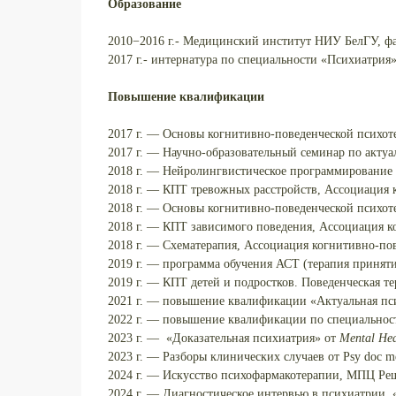
Образование
2010−2016 г.- Медицинский институт НИУ БелГУ, фа
2017 г.- интернатура по специальности «Психиатри
Повышение квалификации
2017 г. — Основы когнитивно-поведенческой психот
2017 г. — Научно-образовательный семинар по акту
2018 г. — Нейролингвистическое программирование 
2018 г. — КПТ тревожных расстройств, Ассоциация 
2018 г. — Основы когнитивно-поведенческой психот
2018 г. — КПТ зависимого поведения, Ассоциация к
2018 г. — Схематерапия, Ассоциация когнитивно-по
2019 г. — программа обучения АСТ (терапия приняти
2019 г. — КПТ детей и подростков. Поведенческая т
2021 г. — повышение квалификации «Актуальная пс
2022 г. — повышение квалификации по специальнос
2023 г. — «Доказательная психиатрия» от
Mental Hea
2023 г. — Разборы клинических случаев от Psy doc m
2024 г. — Искусство психофармакотерапии, МПЦ Ре
2024 г. — Диагностическое интервью в психиатрии,