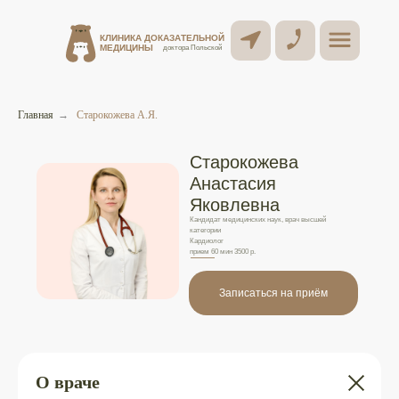
КЛИНИКА ДОКАЗАТЕЛЬНОЙ
КЛИНИКА ДОКАЗАТЕЛЬНОЙ
МЕДИЦИНЫ
МЕДИЦИНЫ
доктора Польской
доктора Польской
Главная
→
Старокожева А.Я.
Старокожева
Анастасия
Яковлевна
Кандидат медицинских наук, врач высшей
категории
Кардиолог
прием 60 мин 3500 р.
Записаться на приём
О враче